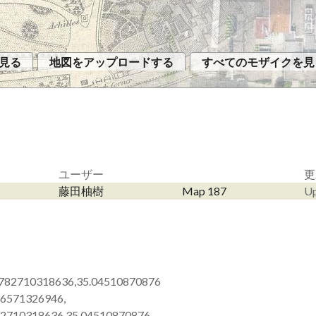
見る
地図をアップロードする
すべてのモザイクを見
ユーザー
更
藤田柚樹
Map 187
Up
.782710318636,35.04510870876
36571326946,
82710318636 35.04510870876,