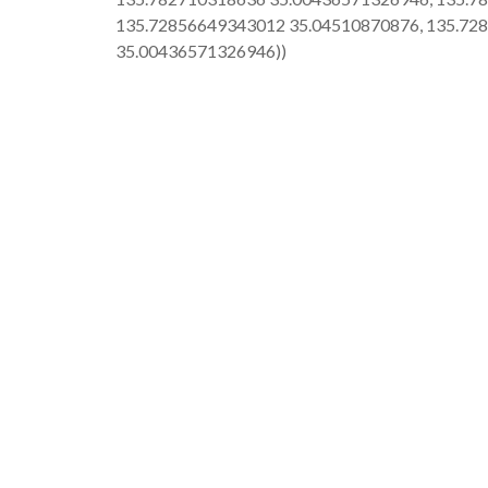
135.72856649343012 35.04510870876, 135.72
35.00436571326946))