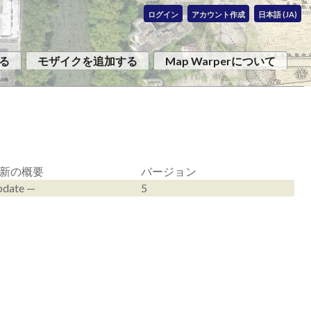
ログイン
アカウント作成
日本語 (JA)
る
モザイクを追加する
Map Warperについて
新の概要
バージョン
date —
5