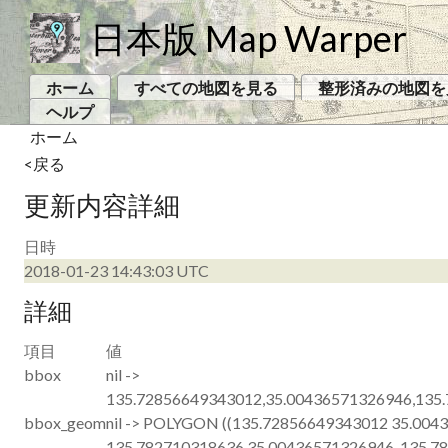
日本版 Map Warper
ホーム
すべての地図を見る
整形済みの地図を
ヘルプ
ホーム
<戻る
更新内容詳細
日時
2018-01-23 14:43:03 UTC
詳細
項目
値
bbox
nil ->
135.72856649343012,35.00436571326946,135
bbox_geom
nil -> POLYGON ((135.72856649343012 35.004
135.782710318636 35.00436571326946, 135.7