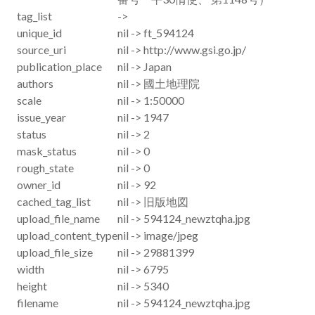
tag_list
->
unique_id
nil -> ft_594124
source_uri
nil -> http://www.gsi.go.jp/
publication_place
nil -> Japan
authors
nil -> 國土地理院
scale
nil -> 1:50000
issue_year
nil -> 1947
status
nil -> 2
mask_status
nil -> 0
rough_state
nil -> 0
owner_id
nil -> 92
cached_tag_list
nil -> 旧版地図
upload_file_name
nil -> 594124_newztqha.jpg
upload_content_type
nil -> image/jpeg
upload_file_size
nil -> 29881399
width
nil -> 6795
height
nil -> 5340
filename
nil -> 594124_newztqha.jpg