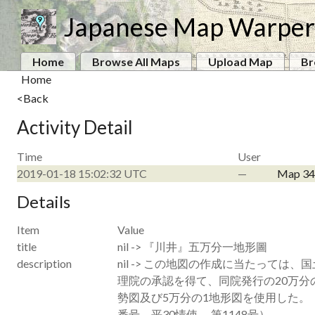
Japanese Map Warper
Home
Browse All Maps
Upload Map
Br
Home
<Back
Activity Detail
Time
User
2019-01-18 15:02:32 UTC
—
Map 34
Details
Item
Value
title
nil -> 『川井』五万分一地形圖
description
nil -> この地図の作成に当たっては、
理院の承認を得て、同院発行の20万分
勢図及び5万分の1地形図を使用した。
番号 平30情使、 第1148号）