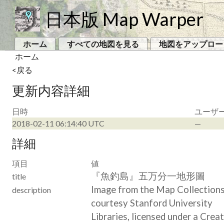
日本版 Map Warper
ホーム
すべての地図を見る
地図をアップロー
ホーム
<戻る
更新内容詳細
日時
ユーザ
2018-02-11 06:14:40 UTC
—
詳細
項目
値
『魚釣島』五万分一地形圖
title
Image from the Map Collection
description
courtesy Stanford University
Libraries, licensed under a Crea