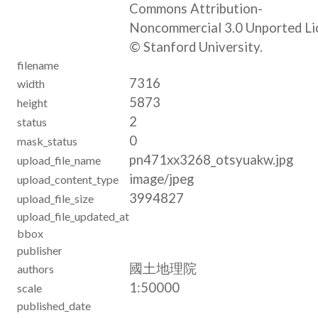
Commons Attribution-
Noncommercial 3.0 Unported Li
© Stanford University.
filename
7316
width
5873
height
2
status
0
mask_status
pn471xx3268_otsyuakw.jpg
upload_file_name
image/jpeg
upload_content_type
3994827
upload_file_size
upload_file_updated_at
bbox
publisher
國土地理院
authors
1:50000
scale
published_date