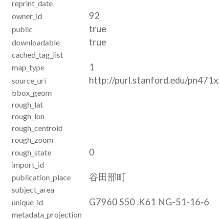
reprint_date
92
owner_id
true
public
true
downloadable
cached_tag_list
1
map_type
http://purl.stanford.edu/pn471
source_uri
bbox_geom
rough_lat
rough_lon
rough_centroid
rough_zoom
0
rough_state
import_id
谷田部町
publication_place
subject_area
G7960 S50 .K61 NG-51-16-6
unique_id
metadata_projection