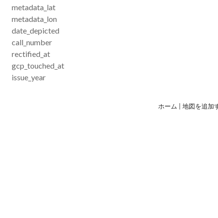
metadata_lat
metadata_lon
date_depicted
call_number
rectified_at
gcp_touched_at
issue_year
ホーム
|
地図を追加