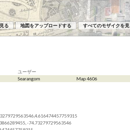
見る
地図をアップロードする
すべてのモザイクを見
ユーザー
Searangom
Map 4606
73279729563546,4.616474457759315
63866289455, -74.73279729563546
16474457759315,