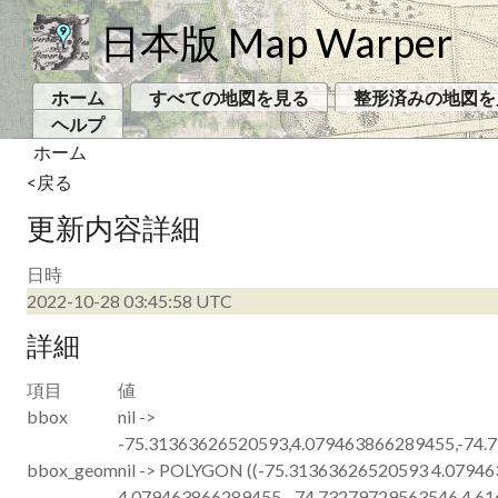
日本版 Map Warper
ホーム
すべての地図を見る
整形済みの地図を
ヘルプ
ホーム
<戻る
更新内容詳細
日時
2022-10-28 03:45:58 UTC
詳細
項目
値
bbox
nil ->
-75.31363626520593,4.079463866289455,-74.
bbox_geom
nil -> POLYGON ((-75.31363626520593 4.0794
4.079463866289455, -74.73279729563546 4.6