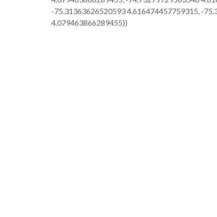
-75.31363626520593 4.616474457759315, -75
4.079463866289455))