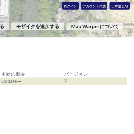
ログイン
アカウント作成
日本語 (JA)
る
モザイクを追加する
Map Warperについて
更新の概要
バージョン
Update —
7