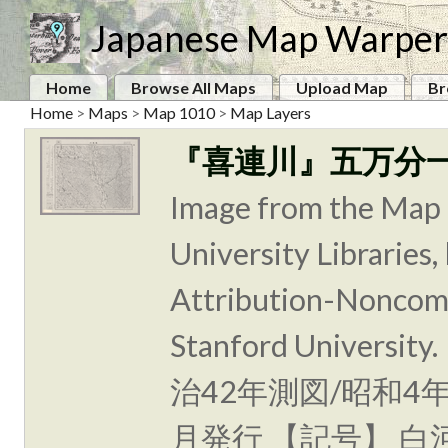
Japanese Map Warper
Home
Browse All Maps
Upload Map
Br
Home
>
Maps
>
Map 1010
>
Map Layers
『喜連川』五万分
Image from the Map 
University Libraries
Attribution-Noncomm
Stanford Unive
治42年測図/昭和4
月発行 【記号】 白