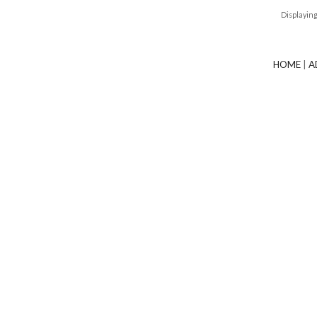
Displayin
HOME
|
A