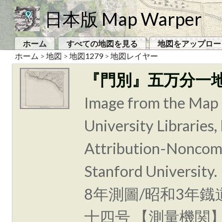
日本版 Map Warper
ホーム
すべての地図を見る
地図をアップロー
ホーム
>
地図
>
地図1279
>
地図レイヤー
『門別』五万分一
Image from the Map 
University Libraries
Attribution-Noncomm
Stanford Unive
8年測圖/昭和3年鐡
十四号 【測量機関