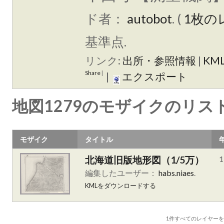
ド者：
autobot
. (
1枚の
基準点.
リンク:
出所・参照情報
|
KM
Share
|
|
エクスポート
地図1279のモザイクのリス
モザイク
タイトル
北海道旧版地形図（1/5万）
1
編集したユーザー：
habs.niaes
.
KMLをダウンロードする
1件すべて
のレイヤー