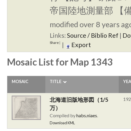
帝国陸地測量部 【
modified over 8 years ago
Links:
Source / Biblio Ref
|
Do
Share
|
|
Export
Mosaic List for Map 1343
MOSAIC
TITLE
YE
北海道旧版地形図（1/5
192
万）
Compiled by
habs.niaes
.
Download KML