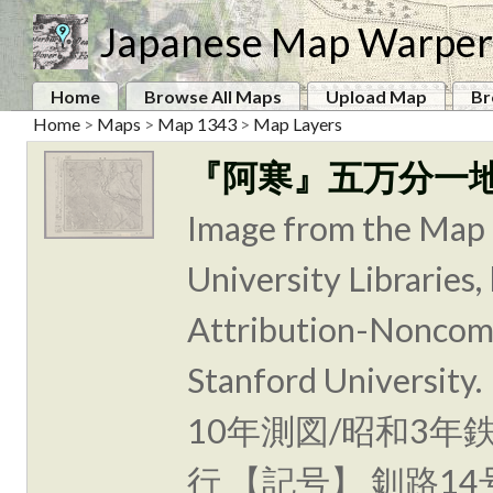
Japanese Map Warper
Home
Browse All Maps
Upload Map
Br
Home
>
Maps
>
Map 1343
>
Map Layers
『阿寒』五万分一
Image from the Map 
University Libraries
Attribution-Noncomm
Stanford Unive
10年測図/昭和3年
行 【記号】 釧路1