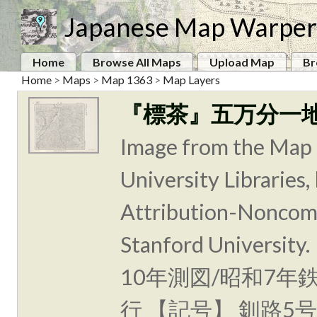
Japanese Map Warper
Home
Browse All Maps
Upload Map
Br
Home
>
Maps
>
Map 1363
>
Map Layers
『標茶』五万分一
Image from the Map 
University Libraries
Attribution-Noncomm
Stanford Unive
10年測図/昭和7年
行 【記号】 釧路5