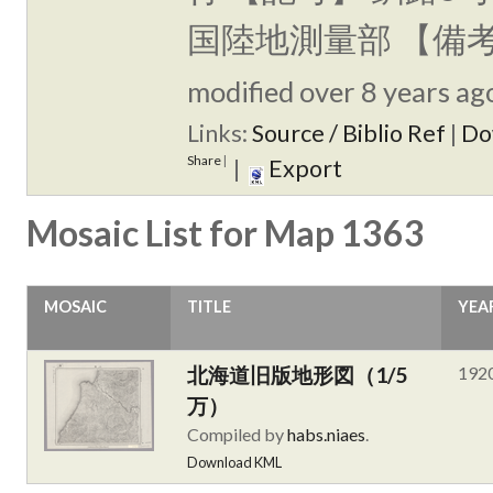
国陸地測量部 【備
modified over 8 years ago
Links:
Source / Biblio Ref
|
Do
Share
|
|
Export
Mosaic List for Map 1363
MOSAIC
TITLE
YEA
北海道旧版地形図（1/5
192
万）
Compiled by
habs.niaes
.
Download KML