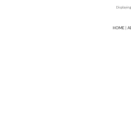
Displayin
HOME
|
A