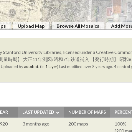
aps
Upload Map
Browse All Mosaics
Add Mosa
y Stanford University Libraries, licensed under a Creative Comm
幅名】 姉別 【測量時期】 大正11年測図/昭和7年鉄道補入 【発行時期】
版
Uploaded by
autobot
. (In
1 layer
)
Last modified over 8 years ago. 4 control 
EAR
LAST UPDATED
NUMBER OF MAPS
PERCEN
920
3 months ago
200 maps
100%
(200 ma