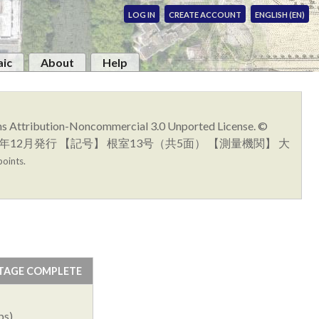
LOG IN
CREATE ACCOUNT
ENGLISH (EN)
ic
About
Help
ons Attribution-Noncommercial 3.0 Unported License. ©
 昭和8年12月発行 【記号】 根室13号（共5面） 【測量機関】 大
points.
TAGE COMPLETE
ps)