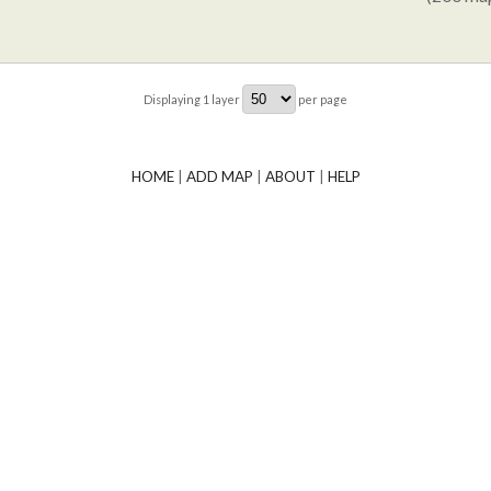
Displaying
1
layer
per page
HOME
|
ADD MAP
|
ABOUT
|
HELP