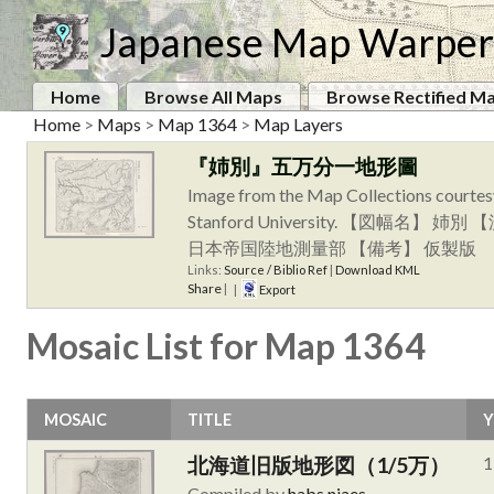
Japanese Map Warper
Home
Browse All Maps
Browse Rectified M
Home
>
Maps
>
Map 1364
>
Map Layers
『姉別』五万分一地形圖
Image from the Map Collections courtes
Stanford University. 【図
日本帝国陸地測量部 【備考】 仮製
Links:
Source / Biblio Ref
|
Download KML
Share
|
|
Export
Mosaic List for Map 1364
MOSAIC
TITLE
Y
北海道旧版地形図（1/5万）
1
Compiled by
habs.niaes
.