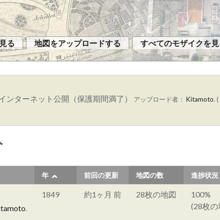
見る
地図をアップロードする
すべてのモザイクを見
 インターネット公開（保護期間満了）
アップロード者：
Kitamoto
. (
ト
年
前回の更新
地図の数
進捗状況
1849
約1ヶ月 前
28枚の地図
100%
(28枚の
itamoto
.