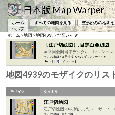
日本版 Map Warper
ホーム
すべての地図を見る
整形済みの地図を
ヘルプ
ホーム
>
地図
>
地図4939
>
地図レイヤー
〔江戸切絵図〕. 目黒白金辺図
国立国会図書館デジタルコレクション
リンク:
出所・参照情報
|
KMLをダウンロードする
Share
|
|
エクスポート
地図4939のモザイクのリス
モザイク
タイトル
江戸切絵図
江戸切絵図28枚 編集したユーザー：
K
リンク:
出所・参照情報