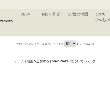
1854
約1ヶ月 前
29枚の地図
100%
(29枚の
itamoto
.
2件すべて
のレイヤーを表示しています
1ページあたり
ホーム
|
地図を追加する
|
MAP WAPERについて
|
ヘルプ