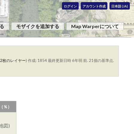
ログイン
アカウント作成
日本語 (JA)
る
モザイクを追加する
Map Warperについて
2枚のレイヤー
)
作成: 1854
最終更新日時 6年弱 前. 21個の基準点.
（％）
地図)