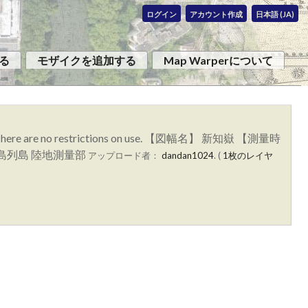
ログイン
アカウント作成
日本語 (JA)
る
モザイクを追加する
Map Warperについて
domain. There are no restrictions on use. 【図幅名】 新知嶽 【測量時
千島列島 陸地測量部
アップロード者：
dandan1024
. (
1枚のレイヤ