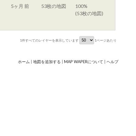
5ヶ月 前
53枚の地図
100%
(53枚の地図)
1件すべて
のレイヤーを表示しています
1ページあたり
ホーム
|
地図を追加する
|
MAP WAPERについて
|
ヘルプ