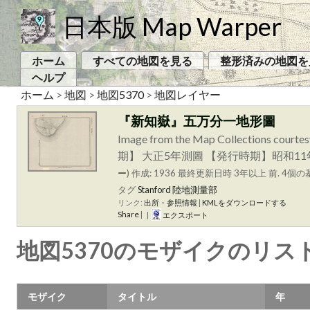
日本版 Map Warper
ホーム
すべての地図を見る
整形済みの地図を
ヘルプ
ホーム
>
地図
>
地図5370
>
地図レイヤー
『新知嶽』五万分一地形圖
Image from the Map Collections courte
期】 大正5年測圖 【発行時期】昭和1
ー
)
作成: 1936
最終更新日時 3年以上 前. 4個の
タグ
Stanford 陸地測量部
リンク:
出所・参照情報
|
KMLをダウンロードする
Share
|
|
エクスポート
地図5370のモザイクのリス
モザイク
タイトル
年