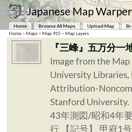
Japanese Map Warper
Home
Browse All Maps
Upload Map
Br
Home
>
Maps
>
Map 915
>
Map Layers
『三峰』五万分一
Image from the Map 
University Libraries
Attribution-Noncomm
Stanford Unive
43年測図/昭和4年
行 【記号】 甲府1