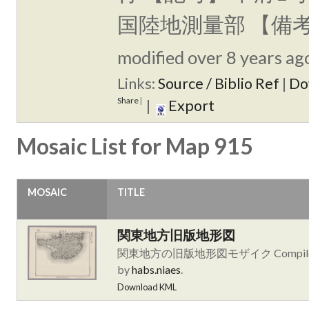
国陸地測量部 【備
modified over 8 years ago
Links:
Source / Biblio Ref
|
Do
Share
|
|
Export
Mosaic List for Map 915
MOSAIC
TITLE
関東地方旧版地形図
関東地方の旧版地形図モザイク Compil
by
habs.niaes
.
Download KML