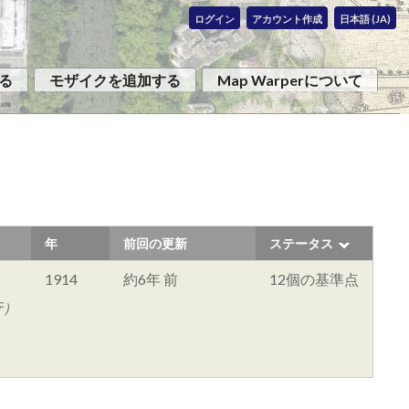
ログイン
アカウント作成
日本語 (JA)
る
モザイクを追加する
Map Warperについて
年
前回の更新
ステータス
1914
約6年 前
12個の基準点
行）