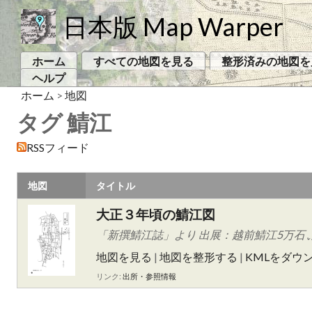
日本版 Map Warper
ホーム
すべての地図を見る
整形済みの地図を
ヘルプ
ホーム
>
地図
タグ 鯖江
RSSフィード
地図
タイトル
大正３年頃の鯖江図
「新撰鯖江誌」より 出展：越前鯖江5万石 
地図を見る
|
地図を整形する
|
KMLをダウ
リンク:
出所・参照情報