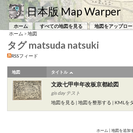
日本版 Map Warper
ホーム
すべての地図を見る
地図をアップロー
ホーム
>
地図
タグ matsuda natsuki
RSSフィード
地図
タイトル
文政七甲申年改板京都絵図
gis day テスト
地図を見る
|
地図を整形する
|
KMLを
ホーム
|
地図を追加