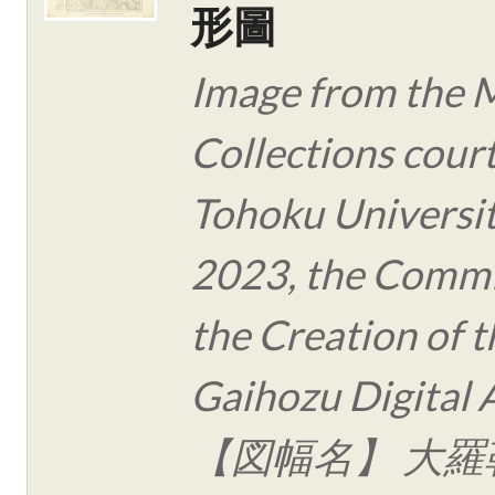
形圖
Image from the 
Collections cour
Tohoku Universit
2023, the Commi
the Creation of t
Gaihozu Digital 
【図幅名】 大羅