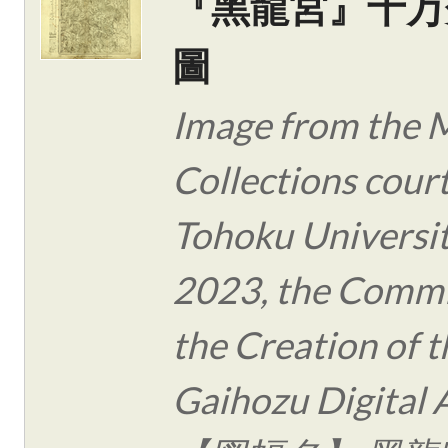
『黑龍宮』十万
圖
Image from the 
Collections cour
Tohoku Universit
2023, the Commi
the Creation of t
Gaihozu Digital 