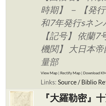
時期】 － 【発行
和7年発行sネン
【記号】 依蘭7
機関】 大日本帝
量部
View Map
|
Rectify Map
|
Download K
Links:
Source / Biblio Re
『大羅勒密』十