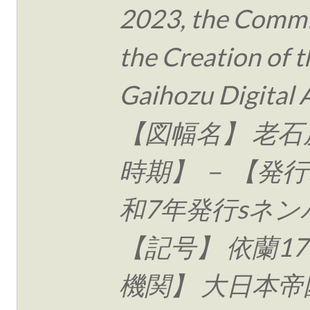
2023, the Commi
the Creation of t
Gaihozu Digital 
【図幅名】 老石
時期】 － 【発行
和7年発行sネン
【記号】 依蘭17
機関】 大日本帝