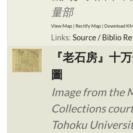
量部
View Map
|
Rectify Map
|
Download K
Links:
Source / Biblio Re
『老石房』十万
圖
Image from the 
Collections cour
Tohoku Universit