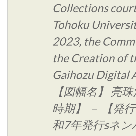
Collections cour
Tohoku Universit
2023, the Commi
the Creation of t
Gaihozu Digital 
【図幅名】 亮珠
時期】 － 【発行
和7年発行sネン