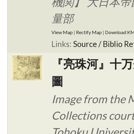
機関】 大日本帝
量部
View Map
|
Rectify Map
|
Download K
Links:
Source / Biblio Re
『亮珠河』十万
圖
Image from the 
Collections cour
Tohoku Universit