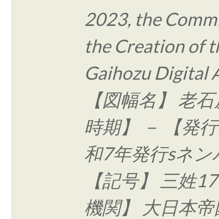
2023, the Commi
the Creation of t
Gaihozu Digital 
【図幅名】 老石
時期】 － 【発行
和7年発行sネン
【記号】 三姓17
機関】 大日本帝