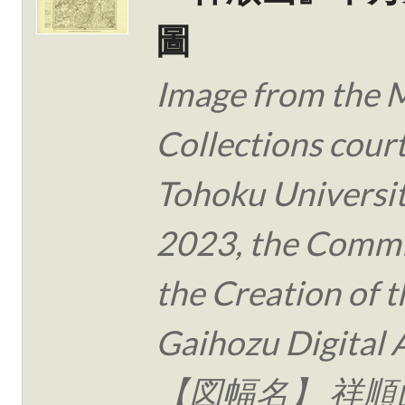
圖
Image from the 
Collections cour
Tohoku Universit
2023, the Commi
the Creation of t
Gaihozu Digital 
【図幅名】 祥順