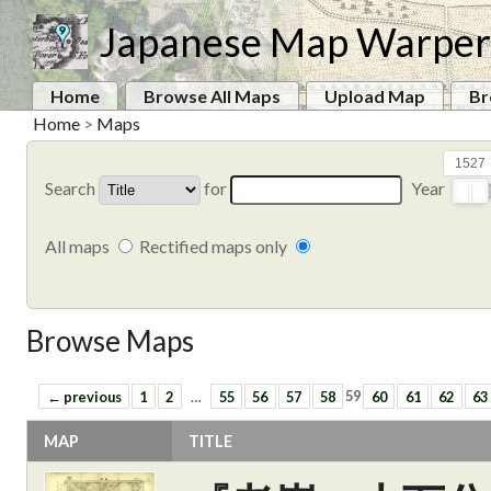
Japanese Map Warper
Home
Browse All Maps
Upload Map
Br
Home
>
Maps
1527
Search
for
Year
All maps
Rectified maps only
Browse Maps
← previous
1
2
…
55
56
57
58
59
60
61
62
63
MAP
TITLE