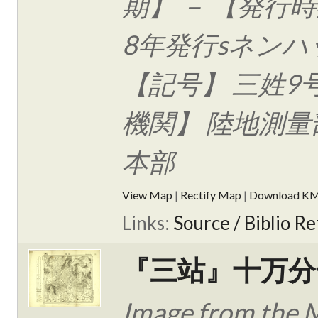
期】 － 【発行時
8年発行sネンハ
【記号】 三姓9
機関】 陸地測量
本部
View Map
|
Rectify Map
|
Download K
Links:
Source / Biblio Re
『三站』十万分
Image from the 