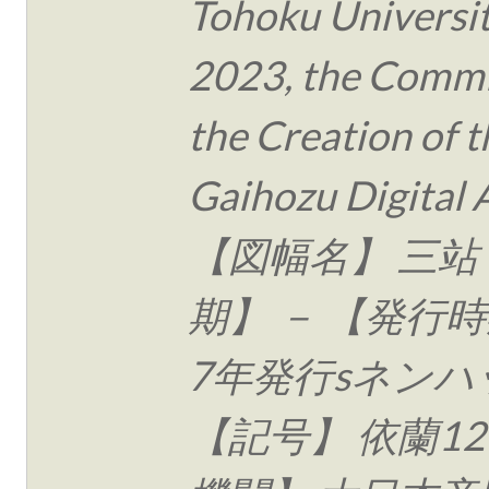
Tohoku Universit
2023, the Commi
the Creation of t
Gaihozu Digital 
【図幅名】 三站
期】 － 【発行時
7年発行sネンハ
【記号】 依蘭12