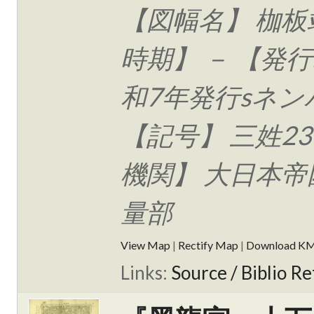
【図幅名】 枷板
時期】 － 【発行
和7年発行sネン
【記号】 三姓23
機関】 大日本帝
量部
View Map
|
Rectify Map
|
Download K
Links:
Source / Biblio Re