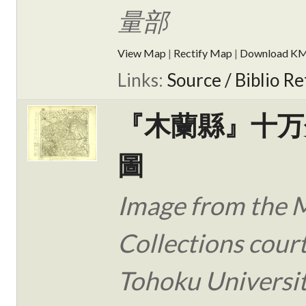
量部
View Map
|
Rectify Map
|
Download K
Links:
Source / Biblio Re
『木蘭縣』十万
圖
Image from the 
Collections cour
Tohoku Universit