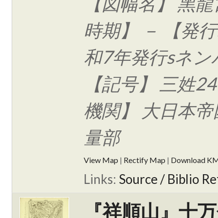
【図幅名】 黑龍
時期】 － 【発行
和7年発行sネン
【記号】 三姓24
機関】 大日本帝
量部
View Map
|
Rectify Map
|
Download K
Links:
Source / Biblio Re
『祥順山』十万