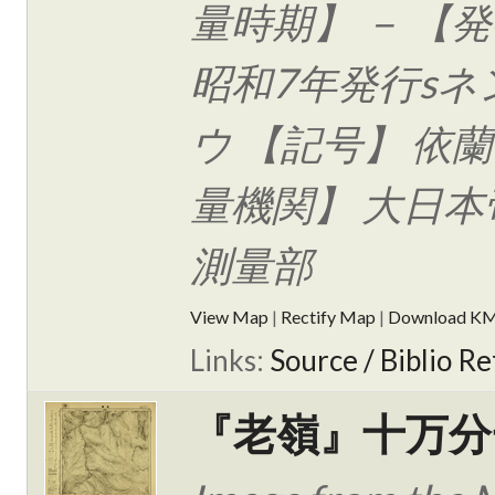
量時期】 － 【
昭和7年発行sネ
ウ 【記号】 依蘭
量機関】 大日本
測量部
View Map
|
Rectify Map
|
Download K
Links:
Source / Biblio Re
『老嶺』十万分