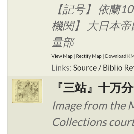
【記号】 依蘭10
機関】 大日本帝
量部
View Map
|
Rectify Map
|
Download K
Links:
Source / Biblio Re
『三站』十万分
Image from the 
Collections cour