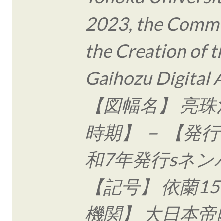
2023, the Commi
the Creation of t
Gaihozu Digital 
【図幅名】 亮珠
時期】 － 【発行
和7年発行sネン
【記号】 依蘭15
機関】 大日本帝