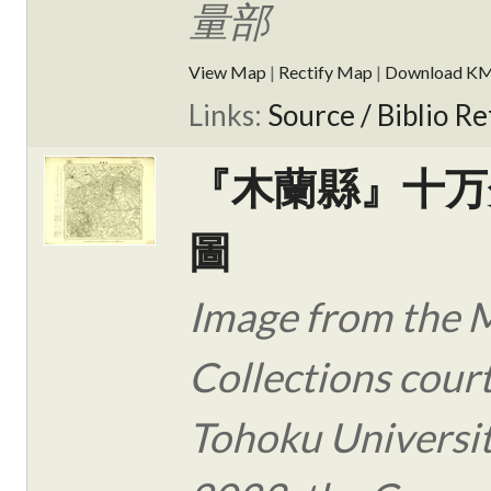
量部
View Map
|
Rectify Map
|
Download K
Links:
Source / Biblio Re
『木蘭縣』十万
圖
Image from the 
Collections cour
Tohoku Universit