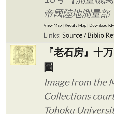
帝國陸地測量部
View Map
|
Rectify Map
|
Download K
Links:
Source / Biblio Re
『老石房』十万
圖
Image from the 
Collections cour
Tohoku Universit