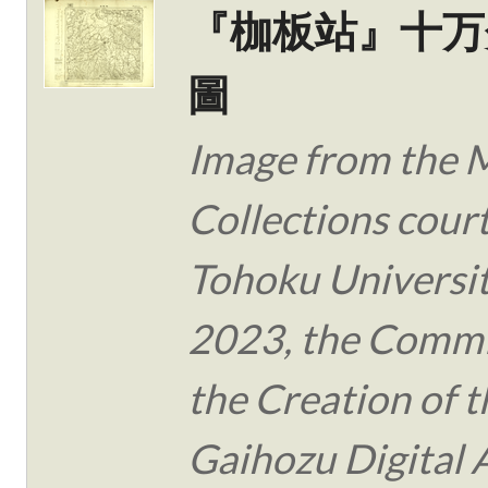
『枷板站』十万
圖
Image from the 
Collections cour
Tohoku Universit
2023, the Commi
the Creation of t
Gaihozu Digital 