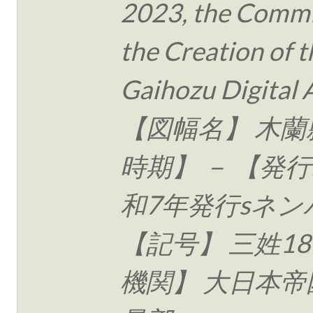
2023, the Commi
the Creation of t
Gaihozu Digital 
【図幅名】 木蘭
時期】 － 【発行
和7年発行sネン
【記号】 三姓18
機関】 大日本帝