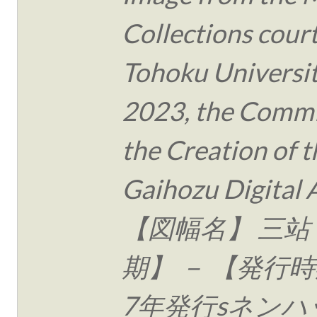
Collections cour
Tohoku Universit
2023, the Commi
the Creation of t
Gaihozu Digital 
【図幅名】 三站
期】 － 【発行時
7年発行sネンハ