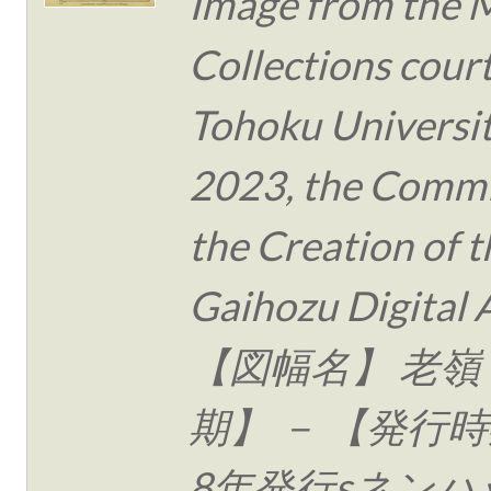
Image from the 
Collections cour
Tohoku Universit
2023, the Commi
the Creation of t
Gaihozu Digital 
【図幅名】 老嶺
期】 － 【発行時
8年発行sネンハ