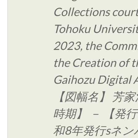
Collections cour
Tohoku Universit
2023, the Commi
the Creation of t
Gaihozu Digital 
【図幅名】 芳家
時期】 － 【発行
和8年発行sネン