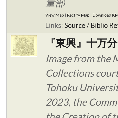
量部
View Map
|
Rectify Map
|
Download K
Links:
Source / Biblio Re
『東興』十万分
Image from the 
Collections cour
Tohoku Universit
2023, the Commi
the Creation of t