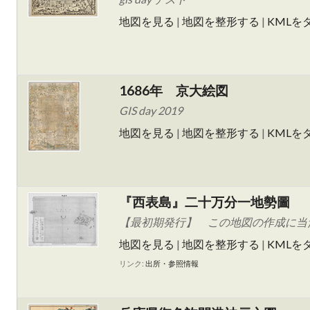
地図を見る
|
地図を整形する
|
KMLを
1686年 京大絵図
GIS day 2019
地図を見る
|
地図を整形する
|
KMLを
『西表島』二十万分一地勢圖
【最初期発行】 この地図の作成に当た
地図を見る
|
地図を整形する
|
KMLを
リンク:
出所・参照情報