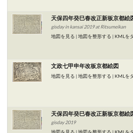
天保四年癸巳春改正新板京都絵
gisday in kansai 2019 at Ritsumeikan
地図を見る
|
地図を整形する
|
KMLを
文政七甲申年改板京都絵図
地図を見る
|
地図を整形する
|
KMLを
天保四年癸巳春改正新板京都絵
gisday 2019
地図を見る
|
地図を整形する
|
KMLを