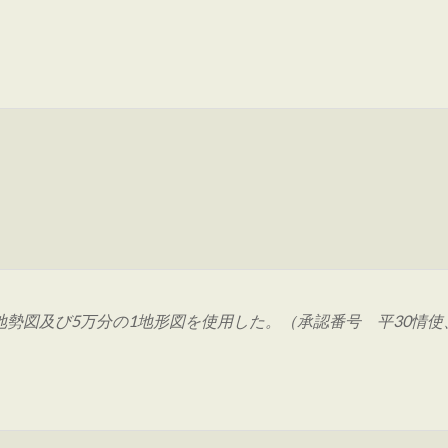
図及び5万分の1地形図を使用した。（承認番号 平30情使、 