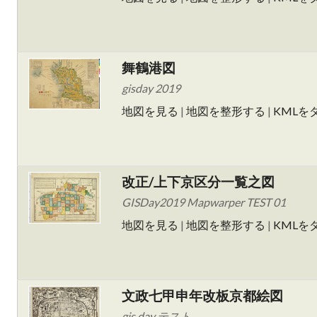
舞鶴港図
gisday 2019
地図を見る
|
地図を整形する
|
KMLを
改正/上下京区分一覧之図
GISDay2019 Mapwarper TEST 01
地図を見る
|
地図を整形する
|
KMLを
文政七甲申年改板京都絵図
gis day テスト