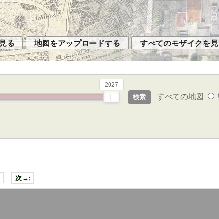
見る
地図をアップロードする
すべてのモザイクを見
2027
すべての地図
9
次 →;