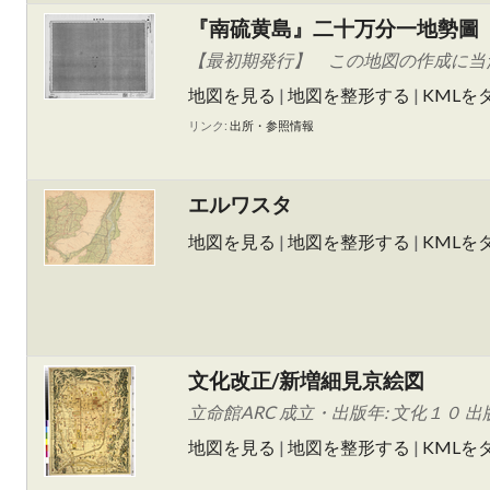
『南硫黄島』二十万分一地勢圖
【最初期発行】 この地図の作成に当た
地図を見る
|
地図を整形する
|
KMLを
リンク:
出所・参照情報
エルワスタ
地図を見る
|
地図を整形する
|
KMLを
文化改正/新増細見京絵図
立命館ARC 成立・出版年: 文化１０ 出
地図を見る
|
地図を整形する
|
KMLを