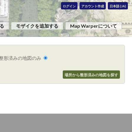
ログイン
アカウント作成
日本語 (JA)
る
モザイクを追加する
Map Warperについて
整形済みの地図のみ
場所から整形済みの地図を探す