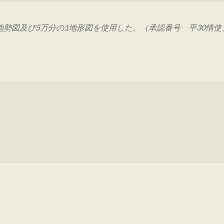
図及び5万分の1地形図を使用した。（承認番号 平30情使、 