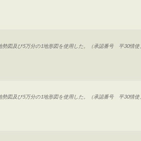
図及び5万分の1地形図を使用した。（承認番号 平30情使、 
図及び5万分の1地形図を使用した。（承認番号 平30情使、 