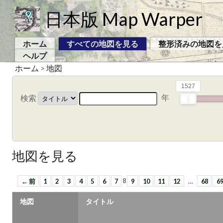
日本版 Map Warper
ホーム
すべての地図を見る
整形済みの地図を
ヘルプ
ホーム
>
地図
1527
年
検索
地図を見る
← 前
1
2
3
4
5
6
7
8
9
10
11
12
…
68
6
地図
タイトル