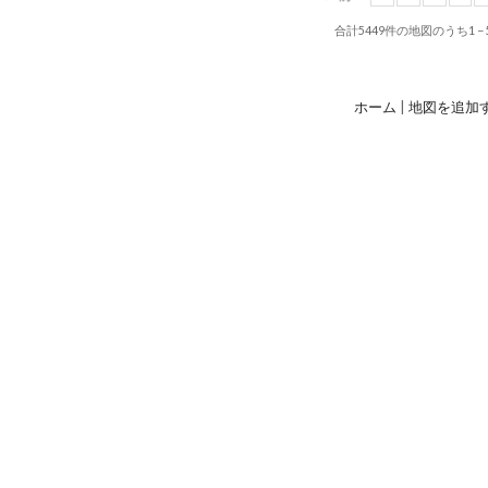
合計
5449
件の地図のうち
1 −
ホーム
|
地図を追加