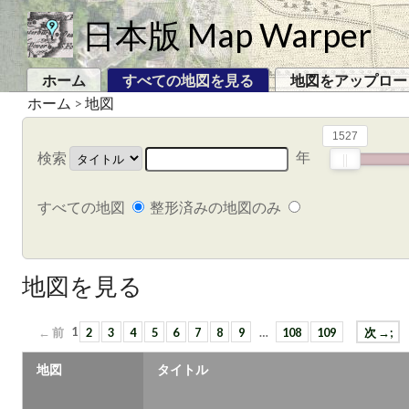
日本版 Map Warper
ホーム
すべての地図を見る
地図をアップロー
ホーム
>
地図
1527
年
検索
すべての地図
整形済みの地図のみ
地図を見る
← 前
1
2
3
4
5
6
7
8
9
…
108
109
次 →;
地図
タイトル