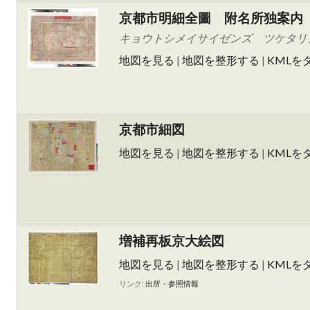
京都市明細全圖 附名所独案内
キョウトシメイサイゼンズ ツケタリメイショ
地図を見る
|
地図を整形する
|
KMLを
京都市細図
地図を見る
|
地図を整形する
|
KMLを
増補再板京大絵図
地図を見る
|
地図を整形する
|
KMLを
リンク:
出所・参照情報