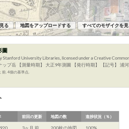
見る
地図をアップロードする
すべてのモザイクを見
形圖
y Stanford University Libraries, licensed under a Creative Comm
図幅名】 イドンナップ岳 【測量時期】 大正9年測圖 【発行時期】 【記号
前. 4個の基準点.
ト
年
前回の更新
地図の数
進捗状況（％）
920
3ヶ月 前
200枚の地図
100%