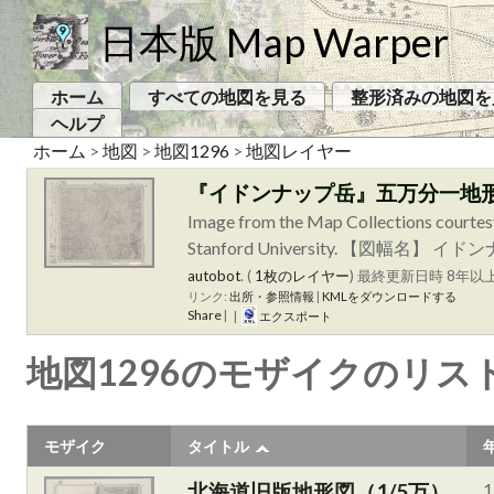
日本版 Map Warper
ホーム
すべての地図を見る
整形済みの地図を
ヘルプ
ホーム
>
地図
>
地図1296
>
地図レイヤー
『イドンナップ岳』五万分一地
Image from the Map Collections courtes
Stanford University. 【
autobot
. (
1枚のレイヤー
)
最終更新日時 8年以上 
リンク:
出所・参照情報
|
KMLをダウンロードする
Share
|
|
エクスポート
地図1296のモザイクのリス
モザイク
タイトル
北海道旧版地形図（1/5万）
1