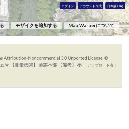
ログイン
アカウント作成
日本語 (JA)
る
モザイクを追加する
Map Warperについて
ons Attribution-Noncommercial 3.0 Unported License. ©
】 浦河五号 【測量機関】 参謀本部 【備考】 祕
アップロード者：