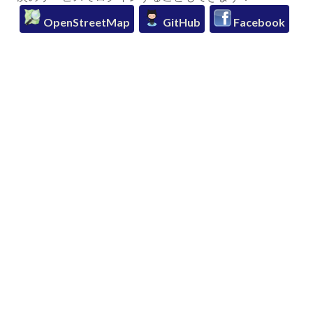
OpenStreetMap
GitHub
Facebook