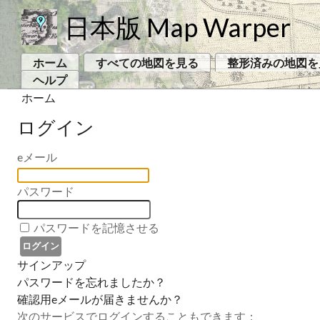
日本版 Map Warper
ホーム
すべての地図を見る
整形済みの地図を
ヘルプ
ホーム
ログイン
eメール
パスワード
パスワードを記憶させる
サインアップ
パスワードを忘れましたか？
確認用eメールが届きませんか？
次のサービスでログインすることもできます：