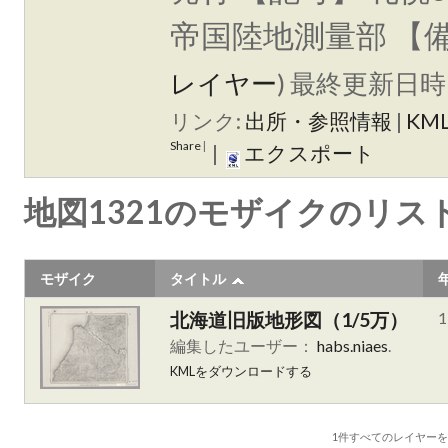
帝国陸地測量部 【
レイヤー
)
最終更新日時 
リンク:
出所・参照情報
|
KM
Share
|
|
エクスポート
地図1321のモザイクのリス
モザイク
タイトル
北海道旧版地形図（1/5万）
1
編集したユーザー：
habs.niaes
.
KMLをダウンロードする
1件すべて
のレイヤー