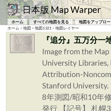
日本版 Map Warper
ホーム
すべての地図を見る
地図をアップロー
ホーム
>
地図
>
地図1321
>
地図レイヤー
『追分』五万分一
Image from the Map 
University Libraries
Attribution-Noncomm
Stanford Unive
8年測図/昭和10年
発行 【記号】 札幌