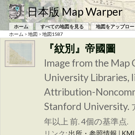
日本版 Map Warper
ホーム
すべての地図を見る
地図をアップロー
ホーム
>
地図
>
地図1587
『紋別』帝國圖
Image from the Map C
University Libraries
Attribution-Noncomm
Stanford University.
年以上 前. 4個の基準点.
リンク:
出所・参照情報
|
KM