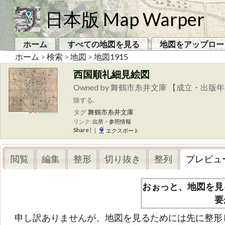
日本版 Map Warper
ホーム
すべての地図を見る
地図をアップロー
ホーム
>
検索
>
地図
>
地図1915
西国順礼細見絵図
Owned by 舞鶴市糸井文庫 【成立・出版年
除する.
タグ
舞鶴市糸井文庫
リンク:
出所・参照情報
Share
|
|
エクスポート
閲覧
編集
整形
切り抜き
整列
プレビュ
おぉっと、地図を見
要
申し訳ありませんが、地図を見るためには先に整形