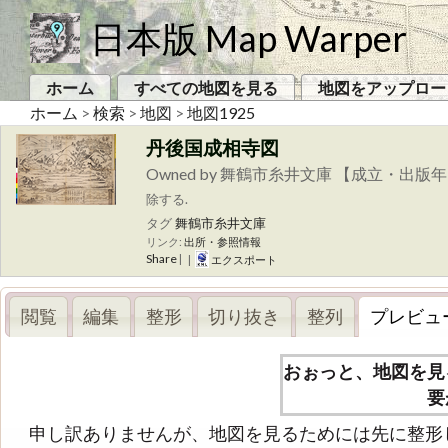
日本版 Map Warper
ホーム
すべての地図を見る
地図をアップロー
ホーム
>
検索
>
地図
>
地図1925
丹後国成相寺図
Owned by 舞鶴市糸井文庫 【成立・出版年
除する.
タグ
舞鶴市糸井文庫
リンク:
出所・参照情報
Share
|
|
エクスポート
閲覧
編集
整形
切り抜き
整列
プレビュ
おぉっと、地図を見
要
申し訳ありませんが、地図を見るためには先に整形