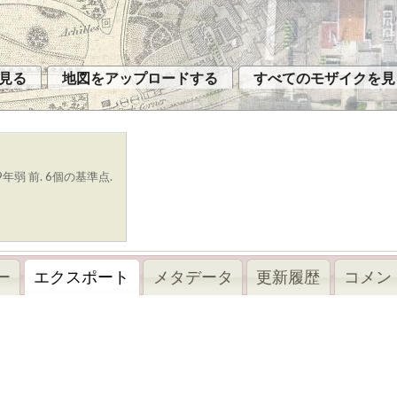
見る
地図をアップロードする
すべてのモザイクを見
年弱 前. 6個の基準点.
ー
エクスポート
メタデータ
更新履歴
コメント