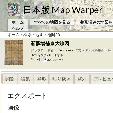
日本版 Map Warper
ホーム
すべての地図を見る
整形済みの地図を
ヘルプ
ホーム
>
検索
>
地図
>
地図28
新撰増補京大絵図
アップロード者：
Keiji_Yano
.
作成: 2017
最終更新日時 9
|
KMLをダウンロードする
Share
|
|
エクスポート
閲覧
編集
整形
切り抜き
整列
プレビュ
エクスポート
画像