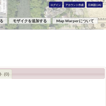
ログイン
アカウント作成
日本語 (JA)
る
モザイクを追加する
Map Warperについて
 (0)