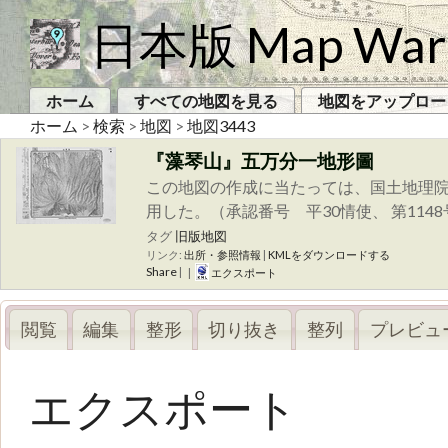
日本版 Map War
ホーム
すべての地図を見る
地図をアップロー
ホーム
>
検索
>
地図
>
地図3443
『藻琴山』五万分一地形圖
この地図の作成に当たっては、国土地理院
用した。（承認番号 平30情使、 第114
タグ
旧版地図
リンク:
出所・参照情報
|
KMLをダウンロードする
Share
|
|
エクスポート
閲覧
編集
整形
切り抜き
整列
プレビュ
エクスポート