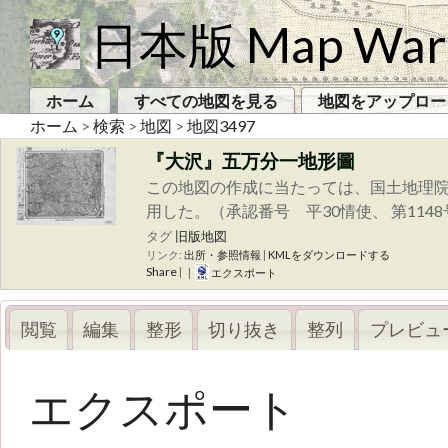
日本版 Map War
ホーム
すべての地図を見る
地図をアップロー
ホーム
>
検索
>
地図
>
地図3497
『大沢』五万分一地形圖
この地図の作成に当たっては、国土地理院
用した。（承認番号 平30情使、 第114
タグ
旧版地図
リンク:
出所・参照情報
|
KMLをダウンロードする
Share
|
|
エクスポート
閲覧
編集
整形
切り抜き
整列
プレビュ
エクスポート