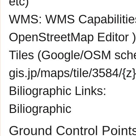
etc)
WMS:
WMS Capabiliti
OpenStreetMap Editor
Tiles (Google/OSM sche
gis.jp/maps/tile/3584/{z}
Biliographic Links:
Biliographic
Ground Control Point