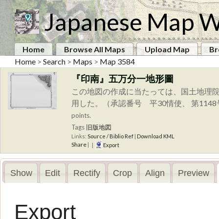
Japanese Map W
Home
Browse All Maps
Upload Map
Br
Home
>
Search
>
Maps
>
Map 3584
『印南』五万分一地形圖
この地図の作成に当たっては、国土地理院
用した。（承認番号 平30情使、 第114
points.
Tags
旧版地図
Links:
Source / Biblio Ref
|
Download KML
Share
|
|
Export
Show
Edit
Rectify
Crop
Align
Preview
Export