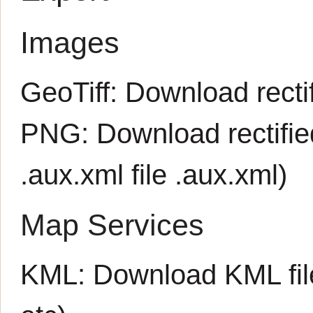
Images
GeoTiff:
Download rectif
PNG:
Download rectifi
.aux.xml file
.aux.xml
)
Map Services
KML:
Download KML fil