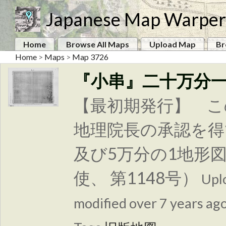
Japanese Map Warper
Home
Browse All Maps
Upload Map
Br
Home
>
Maps
>
Map 3726
『小串』二十万分
【最初期発行】 こ
地理院長の承認を得
及び5万分の1地形
使、 第1148号）
Upl
modified over 7 years ago.