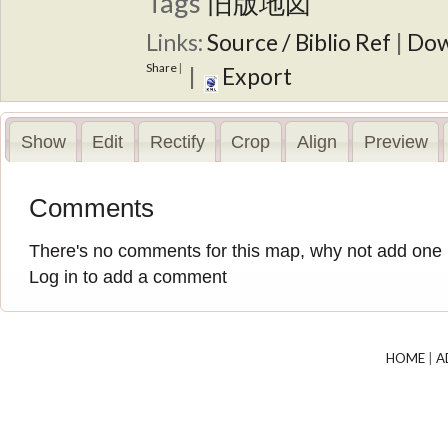
Tags
旧版地図
Links:
Source / Biblio Ref
|
Dow
Share
|
|
Export
Show
Edit
Rectify
Crop
Align
Preview
Comments
There's no comments for this map, why not add one
Log in to add a comment
HOME
|
A