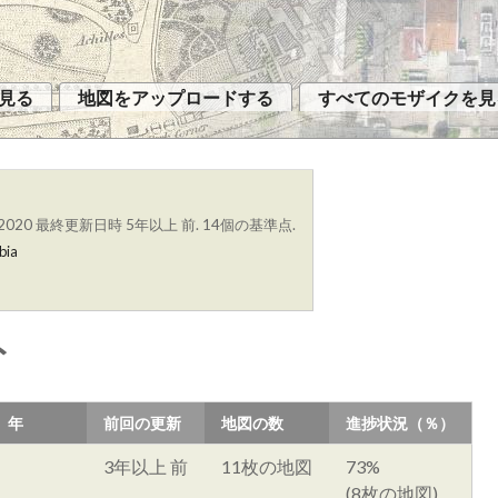
見る
地図をアップロードする
すべてのモザイクを見
2020
最終更新日時 5年以上 前. 14個の基準点.
bia
ト
年
前回の更新
地図の数
進捗状況（％）
3年以上 前
11枚の地図
73%
(8枚の地図)