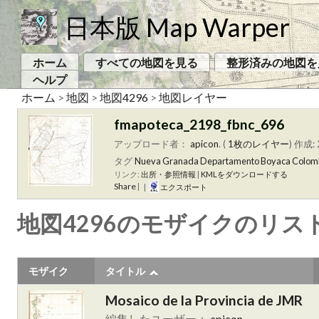
日本版 Map Warper
ホーム
すべての地図を見る
整形済みの地図を
ヘルプ
ホーム
>
地図
>
地図4296
>
地図レイヤー
fmapoteca_2198_fbnc_696
アップロード者：
apicon
. (
1枚のレイヤー
)
作成: 
タグ
Nueva Granada
Departamento Boyaca
Colom
リンク:
出所・参照情報
|
KMLをダウンロードする
Share
|
|
エクスポート
地図4296のモザイクのリス
モザイク
タイトル
Mosaico de la Provincia de JMR
編集したユーザー：
apicon
.