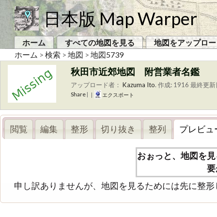
日本版 Map Warper
ホーム
すべての地図を見る
地図をアップロー
ホーム
>
検索
>
地図
>
地図5739
秋田市近郊地図 附営業者名鑑
アップロード者：
Kazuma Ito
.
作成: 1916
最終更新日
Share
|
|
エクスポート
閲覧
編集
整形
切り抜き
整列
プレビュ
おぉっと、地図を見
要
申し訳ありませんが、地図を見るためには先に整形