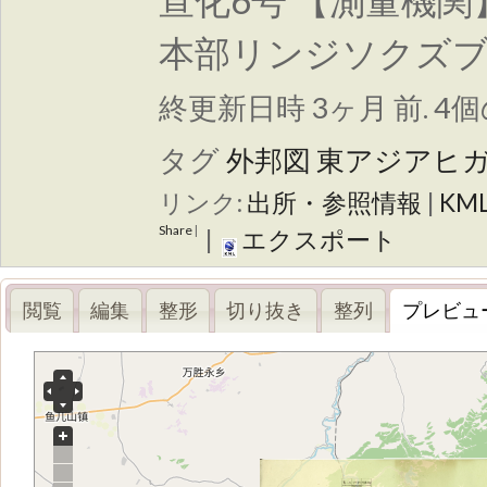
宣化6号 【測量機
本部リンジソクズ
終更新日時 3ヶ月 前. 4
タグ
外邦図
東アジアヒ
リンク:
出所・参照情報
|
KM
Share
|
|
エクスポート
閲覧
編集
整形
切り抜き
整列
プレビュ