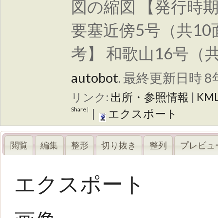
図の縮図 【発行時期
要塞近傍5号（共10
考】 和歌山16号（
autobot
.
最終更新日時 8年
リンク:
出所・参照情報
|
KM
Share
|
|
エクスポート
閲覧
編集
整形
切り抜き
整列
プレビュ
エクスポート