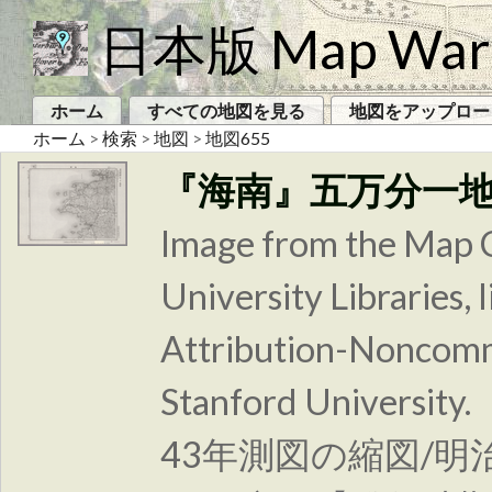
日本版 Map War
ホーム
すべての地図を見る
地図をアップロー
ホーム
>
検索
>
地図
>
地図655
『海南』五万分一
Image from the Map C
University Libraries
Attribution-Noncomm
Stanford Unive
43年測図の縮図/明