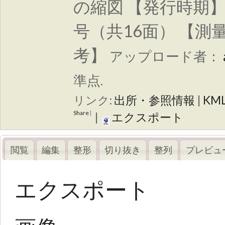
の縮図 【発行時期】 
号（共16面） 【測
考】
アップロード者：
準点.
リンク:
出所・参照情報
|
KM
Share
|
|
エクスポート
閲覧
編集
整形
切り抜き
整列
プレビュ
エクスポート