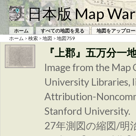
日本版 Map War
ホーム
すべての地図を見る
地図をアップロー
ホーム
>
検索
>
地図
>
地図759
『上郡』五万分一
Image from the Map C
University Libraries
Attribution-Noncomm
Stanford Unive
27年測図の縮図/明