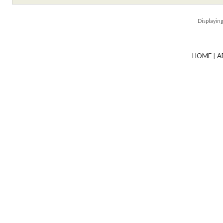
Displayin
HOME
|
A