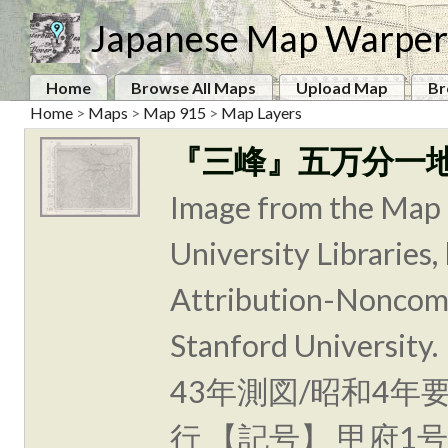
Japanese Map Warper
Home
Browse All Maps
Upload Map
Br
Home
>
Maps
>
Map 915
>
Map Layers
『三峰』五万分一
Image from the Map 
University Libraries
Attribution-Noncomm
Stanford Unive
43年測図/昭和4年
行 【記号】 甲府1