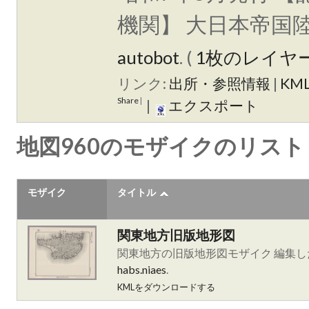
機関】 大日本帝国
autobot
. (
1枚のレイヤ
リンク:
出所・参照情報
|
KM
Share
|
|
エクスポート
地図960のモザイクのリスト
モザイク
タイトル
関東地方旧版地形図
関東地方の旧版地形図モザイク 編集
habs.niaes
.
KMLをダウンロードする