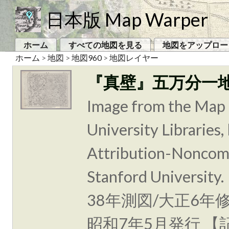
日本版 Map Warper
ホーム
すべての地図を見る
地図をアップロー
ホーム
>
地図
>
地図960
>
地図レイヤー
『真壁』五万分一
Image from the Map 
University Libraries
Attribution-Noncomm
Stanford Unive
38年測図/大正6年
昭和7年5月発行 【