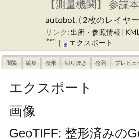
【測量機関】 参謀本
autobot
. (
2枚のレイヤ
リンク:
出所・参照情報
|
KM
Share
|
|
エクスポート
閲覧
編集
整形
切り抜き
整列
プレビュ
エクスポート
画像
GeoTIFF:
整形済みのG