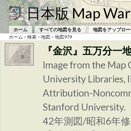
日本版 Map War
ホーム
すべての地図を見る
地図をアップロー
ホーム
>
検索
>
地図
>
地図979
『金沢』五万分一
Image from the Map C
University Libraries
Attribution-Noncomm
Stanford Unive
42年測図/昭和6年