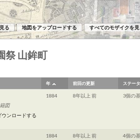
見る
地図をアップロードする
すべてのモザイクを見
園祭 山鉾町
年
前回の更新
ステー
1884
8年以上 前
3個の
地籍図
ダウンロードする
1884
8年以上 前
4個の