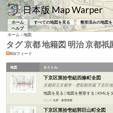
日本版 Map Warper
ホーム
すべての地図を見る
整形済みの地図を
ヘルプ
ホーム
>
地図
タグ 京都 地籍図 明治 京都祇
RSSフィード
地図
タイトル
下京区第拾壱組四條町全図
京都府立京都学・歴彩館所蔵 下京区
地図を見る
|
地図を整形する
|
KMLを
リンク:
出所・参照情報
下京区第拾壱組郭巨山町全図