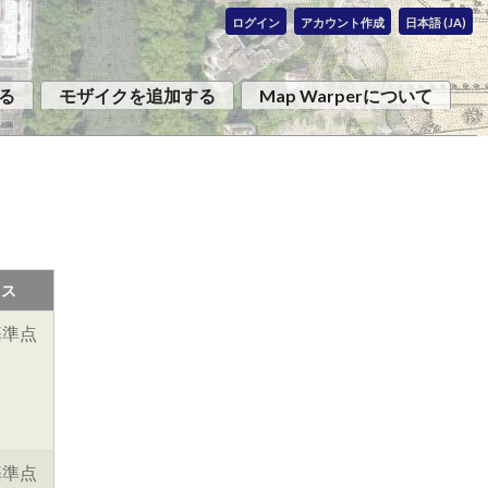
ログイン
アカウント作成
日本語 (JA)
る
モザイクを追加する
Map Warperについて
タス
基準点
基準点