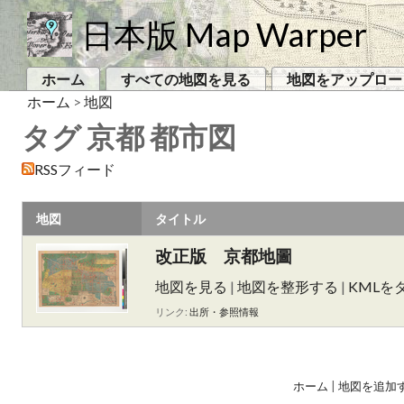
日本版 Map Warper
ホーム
すべての地図を見る
地図をアップロー
ホーム
>
地図
タグ 京都 都市図
RSSフィード
地図
タイトル
改正版 京都地圖
地図を見る
|
地図を整形する
|
KMLを
リンク:
出所・参照情報
ホーム
|
地図を追加