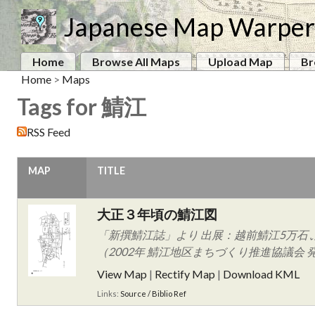
Japanese Map Warper
Home
Browse All Maps
Upload Map
Br
Home
>
Maps
Tags for 鯖江
RSS Feed
MAP
TITLE
大正３年頃の鯖江図
「新撰鯖江誌」より 出展：越前鯖江5万石
（2002年 鯖江地区まちづくり推進協議会 
View Map
|
Rectify Map
|
Download KML
Links:
Source / Biblio Ref