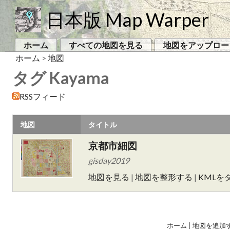
日本版 Map Warper
ホーム
すべての地図を見る
地図をアップロー
ホーム
>
地図
タグ Kayama
RSSフィード
地図
タイトル
京都市細図
gisday2019
地図を見る
|
地図を整形する
|
KMLを
ホーム
|
地図を追加