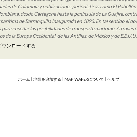
dades de Colombia y publicaciones periodísticas como El Pabellón y
olombiana, desde Cartagena hasta la península de La Guajira, centr
arítima de Barranquilla inaugurada en 1893. En tal sentido el d
ía para enseñar las posibilidades de transporte marítimo. A través 
s de la Europa Occidental, de las Antillas, de México y de E.E.U.U.
ダウンロードする
ホーム
|
地図を追加する
|
MAP WAPERについて
|
ヘルプ