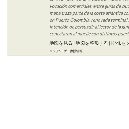
vocación comerciales, entre guías de ciu
mapa traza parte de la costa atlántica c
en Puerto Colombia, renovada terminal m
intención de persuadir al lector de la gu
conectaron al muelle con distintos puerto
地図を見る
|
地図を整形する
|
KMLを
リンク:
出所・参照情報