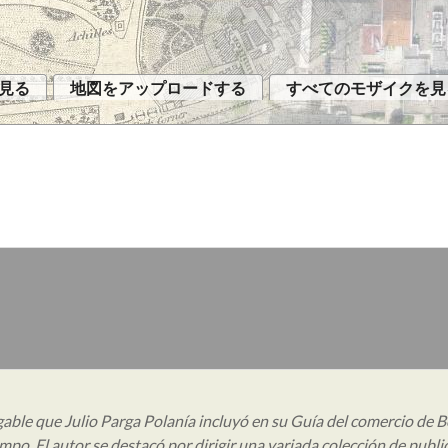
見る
地図をアップロードする
すべてのモザイクを見
egable que Julio Parga Polanía incluyó en su Guía del comercio de 
po. El autor se destacó por dirigir una variada colección de publi