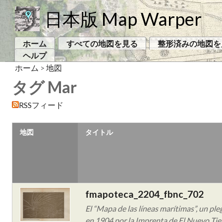
日本版 Map Warper
ホーム
すべての地図を見る
整形済みの地図を
ヘルプ
ホーム
>
地図
タグ Mar
RSSフィード
地図
タイトル
fmapoteca_2204_fbnc_702
El “Mapa de las líneas marítimas”, un pl
en 1904 por la Imprenta de El Nuevo Tiem