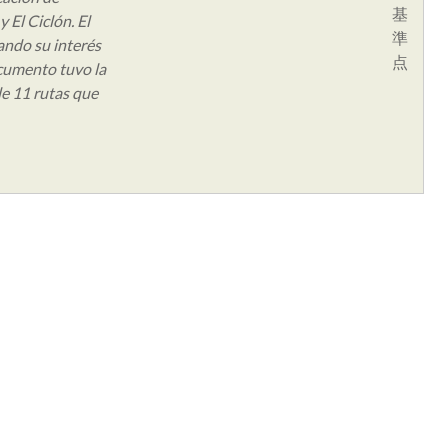
基
 El Ciclón. El
準
ando su interés
点
ocumento tuvo la
de 11 rutas que