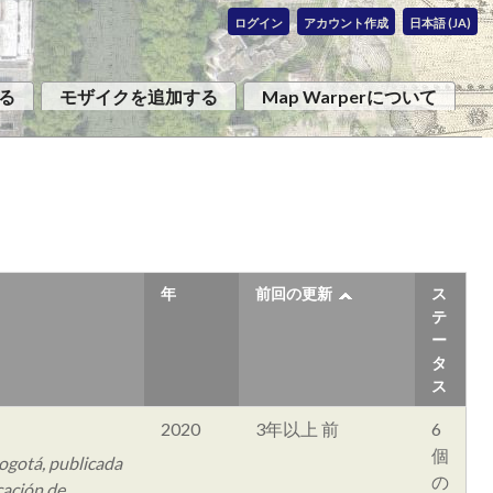
ログイン
アカウント作成
日本語 (JA)
る
モザイクを追加する
Map Warperについて
年
前回の更新
ス
テ
ー
タ
ス
2020
3年以上 前
6
個
Bogotá, publicada
の
cación de