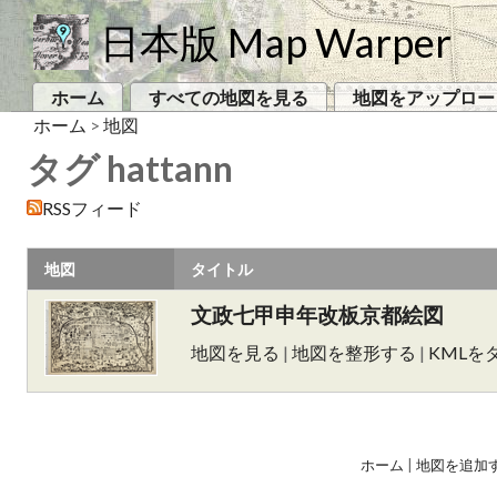
日本版 Map Warper
ホーム
すべての地図を見る
地図をアップロー
ホーム
>
地図
タグ hattann
RSSフィード
地図
タイトル
文政七甲申年改板京都絵図
地図を見る
|
地図を整形する
|
KMLを
ホーム
|
地図を追加