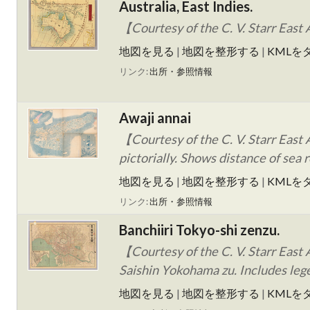
Australia, East Indies.
【Courtesy of the C. V. Starr East 
地図を見る
|
地図を整形する
|
KMLを
リンク:
出所・参照情報
Awaji annai
【Courtesy of the C. V. Starr East A
pictorially. Shows distance of sea r
地図を見る
|
地図を整形する
|
KMLを
リンク:
出所・参照情報
Banchiiri Tokyo-shi zenzu.
【Courtesy of the C. V. Starr East A
Saishin Yokohama zu. Includes legen
地図を見る
|
地図を整形する
|
KMLを