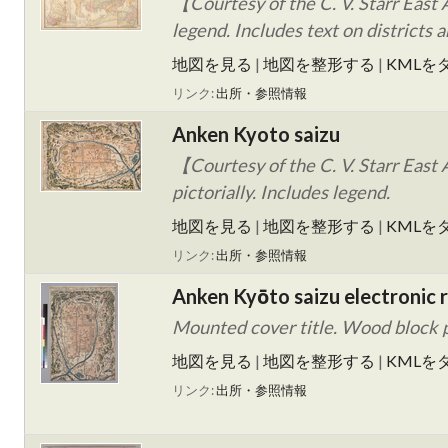
【Courtesy of the C. V. Starr East 
legend. Includes text on districts 
地図を見る
|
地図を整形する
|
KMLを
リンク:
出所・参照情報
Anken Kyoto saizu
【Courtesy of the C. V. Starr East 
pictorially. Includes legend.
地図を見る
|
地図を整形する
|
KMLを
リンク:
出所・参照情報
Anken Kyōto saizu electronic r
Mounted cover title. Wood block pri
地図を見る
|
地図を整形する
|
KMLを
リンク:
出所・参照情報