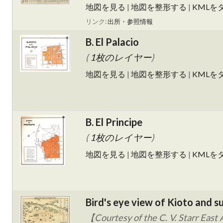
地図を見る
|
地図を整形する
|
KMLを
リンク:
出所・参照情報
B. El Palacio
(
1枚のレイヤー
)
地図を見る
|
地図を整形する
|
KMLを
B. El Principe
(
1枚のレイヤー
)
地図を見る
|
地図を整形する
|
KMLを
Bird's eye view of Kioto and s
【Courtesy of the C. V. Starr East A