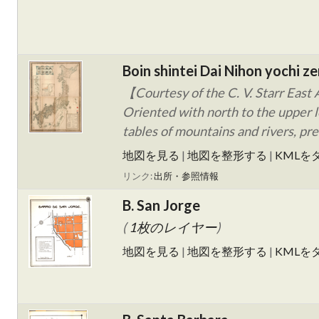
Boin shintei Dai Nihon yochi ze
【Courtesy of the C. V. Starr East 
Oriented with north to the upper 
tables of mountains and rivers, pr
地図を見る
|
地図を整形する
|
KMLを
リンク:
出所・参照情報
B. San Jorge
(
1枚のレイヤー
)
地図を見る
|
地図を整形する
|
KMLを