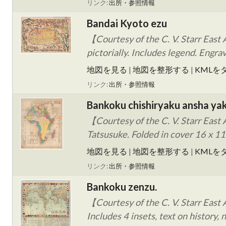
リンク:
出所・参照情報
Bandai Kyoto ezu
【Courtesy of the C. V. Starr East 
pictorially. Includes legend. Eng
地図を見る
|
地図を整形する
|
KMLを
リンク:
出所・参照情報
Bankoku chishiryaku ansha yak
【Courtesy of the C. V. Starr East 
Tatsusuke. Folded in cover 16 x 11
地図を見る
|
地図を整形する
|
KMLを
リンク:
出所・参照情報
Bankoku zenzu.
【Courtesy of the C. V. Starr East 
Includes 4 insets, text on history,