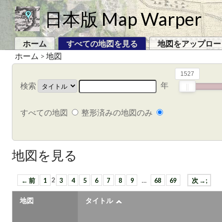
日本版 Map Warper
ホーム
すべての地図を見る
地図をアップロー
ホーム
>
地図
1527
年
検索
すべての地図
整形済みの地図のみ
地図を見る
← 前
1
2
3
4
5
6
7
8
9
…
68
69
次 →;
地図
タイトル