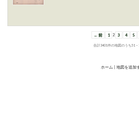
← 前
1
2
3
4
5
合計
3401
件の地図のうち
51 −
ホーム
|
地図を追加