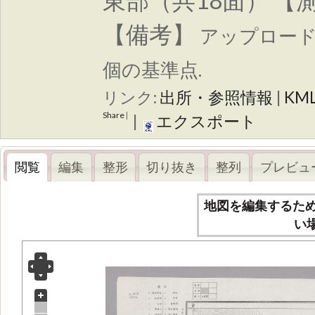
東部（共18面） 【
【備考】
アップロー
個の基準点.
リンク:
出所・参照情報
|
KM
Share
|
|
エクスポート
閲覧
編集
整形
切り抜き
整列
プレビュ
地図を編集するた
い