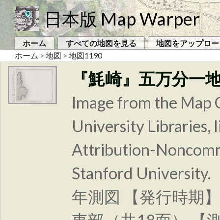
日本版 Map Warper
ホーム
すべての地図を見る
地図をアップロー
ホーム
>
地図
>
地図1190
『魹崎』五万分一
Image from the Map C
University Libraries
Attribution-Noncomm
Stanford Univer
年測図 【発行時期】