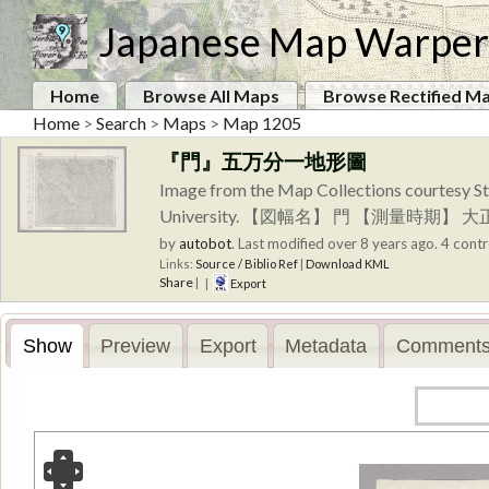
Japanese Map Warper
Home
Browse All Maps
Browse Rectified M
Home
>
Search
>
Maps
>
Map 1205
『門』五万分一地形圖
Image from the Map Collections courtesy St
University. 【図幅名】 門 【測量
by
autobot
.
Last modified over 8 years ago. 4 contr
Links:
Source / Biblio Ref
|
Download KML
Share
|
|
Export
Show
Preview
Export
Metadata
Comments