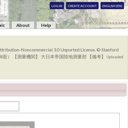
LOG IN
CREATE ACCOUNT
ENGLISH (EN)
ic
About
Help
 Attribution-Noncommercial 3.0 Unported License. © Stanford
号（共18面） 【測量機関】 大日本帝国陸地測量部 【備考】
Uploaded