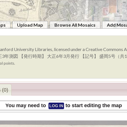
aps
Upload Map
Browse All Mosaics
Add Mosa
anford University Libraries, licensed under a Creative Commons
時期】 大正3年測図 【発行時期】 大正6年3月発行 【記号】 盛岡5
ol points.
 (0)
You may need to
to start editing the map
LOG IN