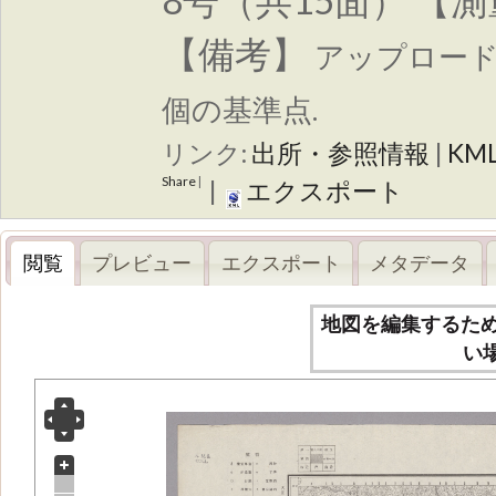
8号（共15面） 【
【備考】
アップロー
個の基準点.
リンク:
出所・参照情報
|
KM
Share
|
|
エクスポート
閲覧
プレビュー
エクスポート
メタデータ
地図を編集するた
い