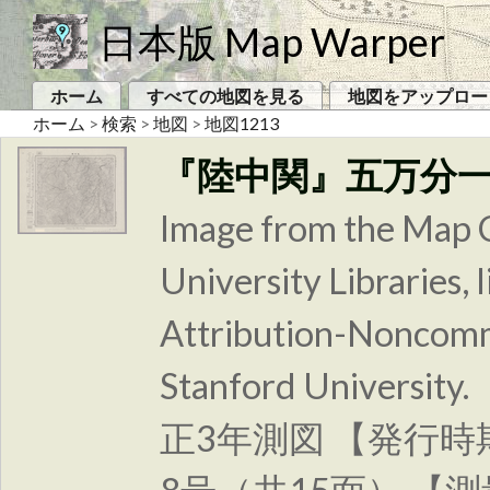
日本版 Map Warper
ホーム
すべての地図を見る
地図をアップロー
ホーム
>
検索
>
地図
>
地図1213
『陸中関』五万分
Image from the Map C
University Libraries
Attribution-Noncomm
Stanford Unive
正3年測図 【発行時