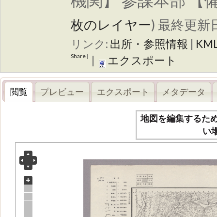
機関】 参謀本部 【
枚のレイヤー
)
最終更新日
リンク:
出所・参照情報
|
KM
Share
|
|
エクスポート
閲覧
プレビュー
エクスポート
メタデータ
地図を編集するた
い