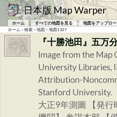
日本版 Map Warper
ホーム
すべての地図を見る
地図をアップロー
ホーム
>
検索
>
地図
>
地図1327
『十勝池田』五万
Image from the Map C
University Libraries
Attribution-Noncomm
Stanford Unive
大正9年測圖 【発行