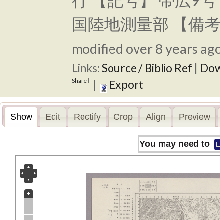
行 【記号】 帯広9
国陸地測量部 【備
modified over 8 years ago.
Links:
Source / Biblio Ref
|
Dow
Share
|
|
Export
Show
Edit
Rectify
Crop
Align
Preview
You may need to
L