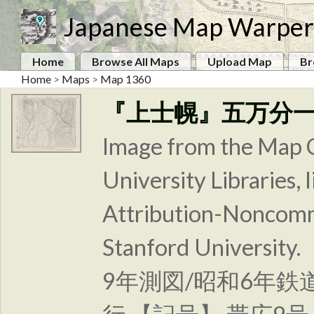
Japanese Map Warper
Home
Browse All Maps
Upload Map
Br
Home
>
Maps
>
Map 1360
『上士幌』五万分
Image from the Map C
University Libraries
Attribution-Noncomm
Stanford Unive
9年測図/昭和6年鉄