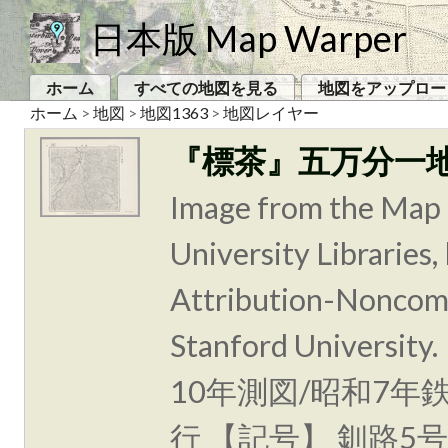
日本版 Map Warper
ホーム
すべての地図を見る
地図をアップロー
ホーム
>
地図
>
地図1363
>
地図レイヤー
『標茶』五万分一
Image from the Map 
University Libraries
Attribution-Noncomm
Stanford Unive
10年測図/昭和7年
行 【記号】 釧路5