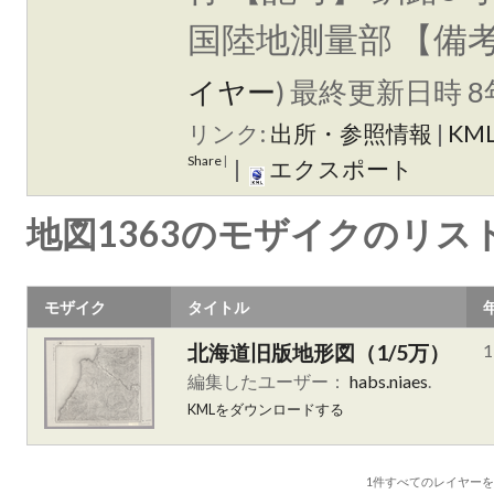
国陸地測量部 【備
イヤー
)
最終更新日時 8年
リンク:
出所・参照情報
|
KM
Share
|
|
エクスポート
地図1363のモザイクのリス
モザイク
タイトル
北海道旧版地形図（1/5万）
1
編集したユーザー：
habs.niaes
.
KMLをダウンロードする
1件すべて
のレイヤー