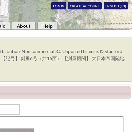
LOG IN
CREATE ACCOUNT
ENGLISH (EN)
ic
About
Help
 Attribution-Noncommercial 3.0 Unported License. © Stanford
月発行 【記号】 斜里6号（共16面） 【測量機関】 大日本帝国陸地