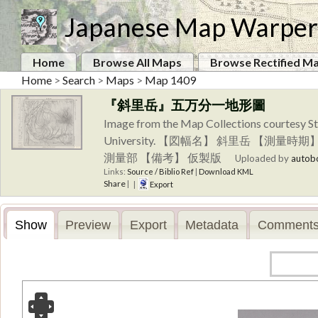
Japanese Map Warper
Home
Browse All Maps
Browse Rectified M
Home
>
Search
>
Maps
>
Map 1409
『斜里岳』五万分一地形圖
Image from the Map Collections courtesy St
University. 【図幅名】 斜里岳 【
測量部 【備考】 仮製版
Uploaded by
autob
Links:
Source / Biblio Ref
|
Download KML
Share
|
|
Export
Show
Preview
Export
Metadata
Comments