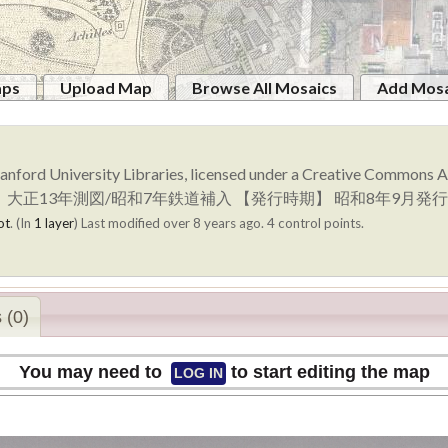
aps
Upload Map
Browse All Mosaics
Add Mosa
anford University Libraries, licensed under a Creative Commons
測量時期】 大正13年測図/昭和7年鉄道補入 【発行時期】 昭和8年9
ot
. (In
1 layer
)
Last modified over 8 years ago. 4 control points.
 (0)
You may need to
to start editing the map
LOG IN